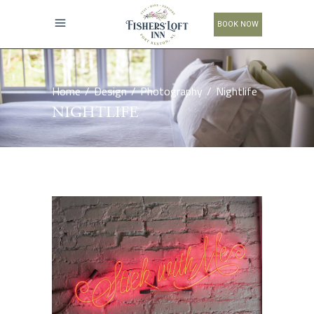
BOOK NOW
Home
/
Design
/
Photography
/
Nightlife
NIGHTLIFE